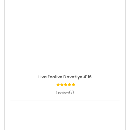
Liva Ecolive Davetiye 4116
1 review(s)