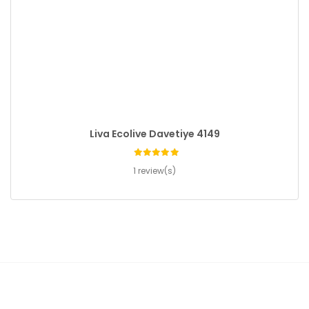
Liva Ecolive Davetiye 4149
1 review(s)