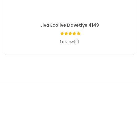
Liva Ecolive Davetiye 4149
1 review(s)