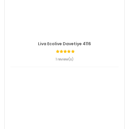
Liva Ecolive Davetiye 4116
1 review(s)