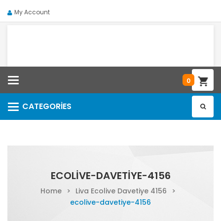
My Account
Categories
0
CATEGORIES
Categories
ECOLIVE-DAVETIYE-4156
Home
>
Liva Ecolive Davetiye 4156
>
ecolive-davetiye-4156