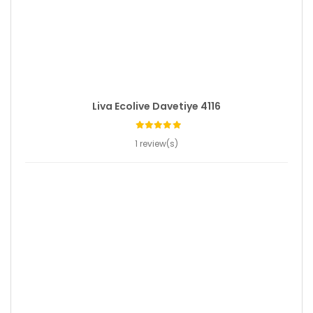
Liva Ecolive Davetiye 4116
1 review(s)