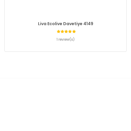
Liva Ecolive Davetiye 4149
1 review(s)