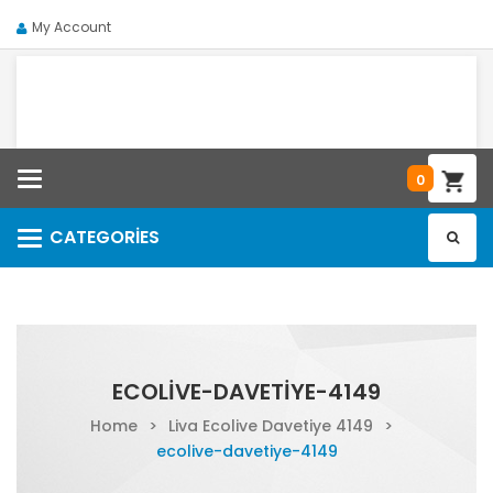
My Account
Categories
0
CATEGORIES
Categories
ECOLIVE-DAVETIYE-4149
Home
>
Liva Ecolive Davetiye 4149
>
ecolive-davetiye-4149