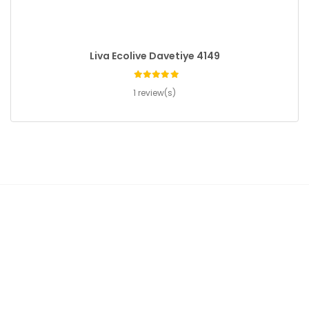
Liva Ecolive Davetiye 4149
1 review(s)