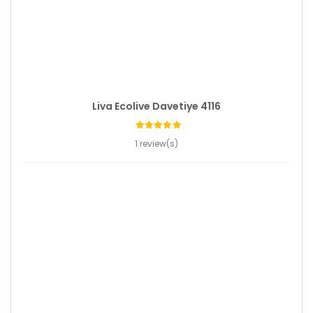
Liva Ecolive Davetiye 4116
1 review(s)