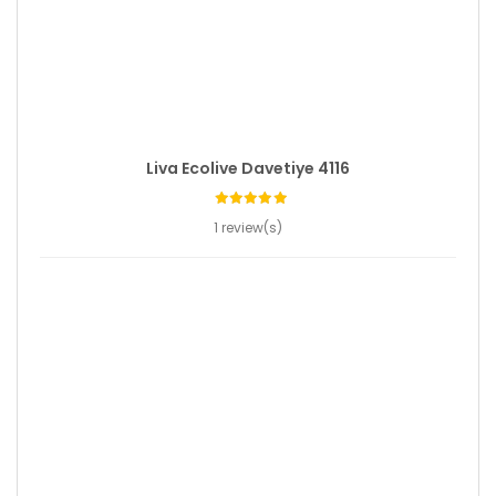
Liva Ecolive Davetiye 4116
1 review(s)