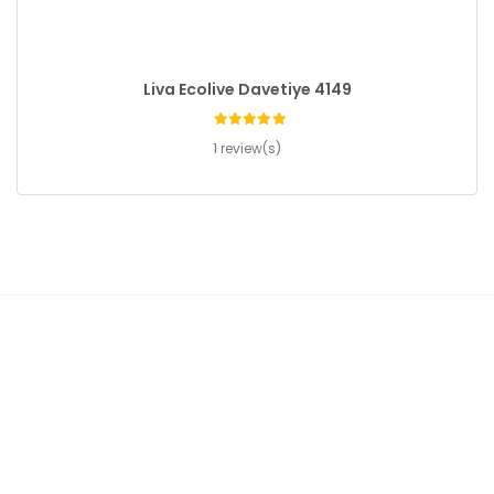
Liva Ecolive Davetiye 4149
1 review(s)