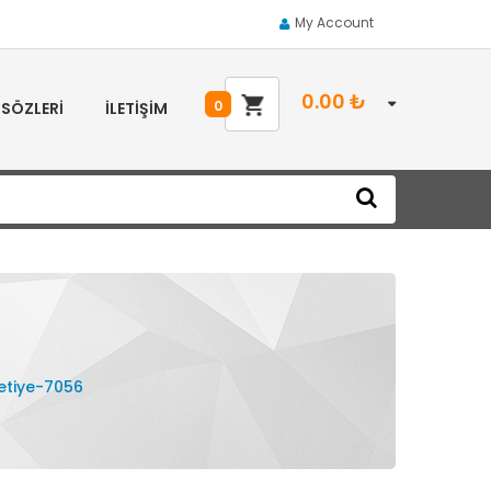
My Account
0.00
₺
0
 SÖZLERI
İLETIŞIM
etiye-7056