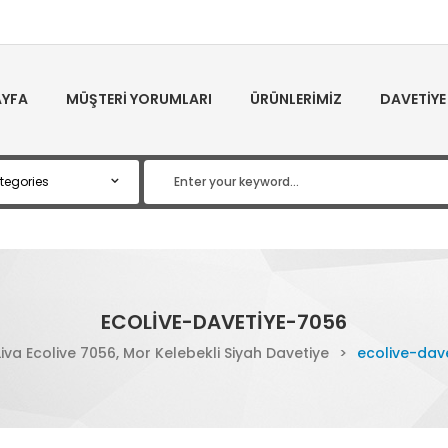
YFA
MÜŞTERI YORUMLARI
ÜRÜNLERIMIZ
DAVETIYE
ECOLIVE-DAVETIYE-7056
Liva Ecolive 7056, Mor Kelebekli Siyah Davetiye
>
ecolive-dav