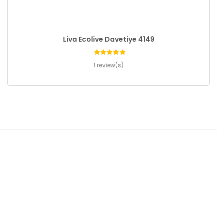
Liva Ecolive Davetiye 4149
1 review(s)