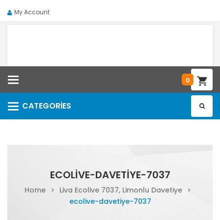
My Account
Categories
0
CATEGORIES
Categories
ECOLIVE-DAVETIYE-7037
Home
>
Liva Ecolive 7037, Limonlu Davetiye
>
ecolive-davetiye-7037