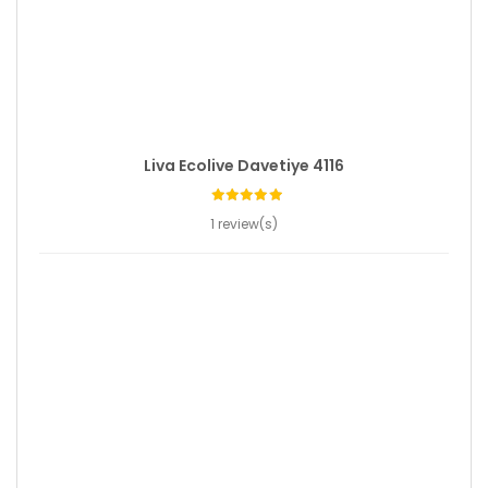
Liva Ecolive Davetiye 4116
1 review(s)