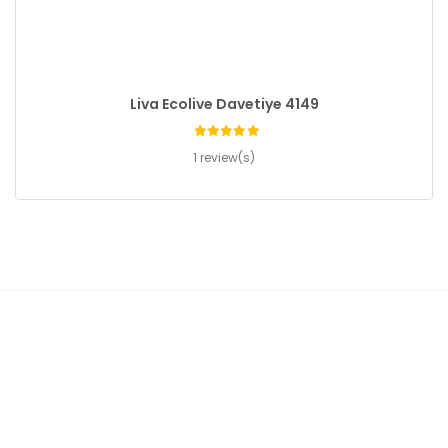
Liva Ecolive Davetiye 4149
1 review(s)