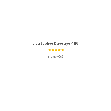
Liva Ecolive Davetiye 4116
1 review(s)