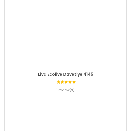
Liva Ecolive Davetiye 4145
1 review(s)