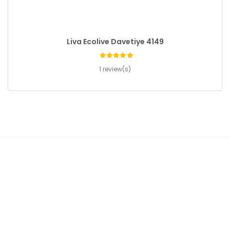
Liva Ecolive Davetiye 4149
1 review(s)