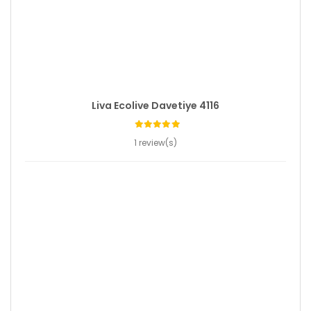
Liva Ecolive Davetiye 4116
1 review(s)