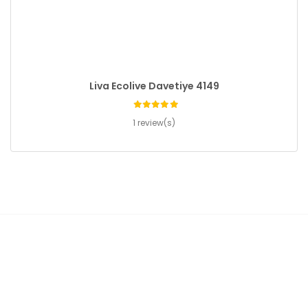
Liva Ecolive Davetiye 4149
1 review(s)