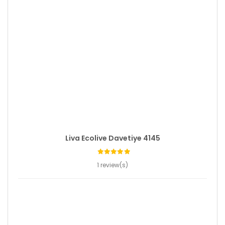
Liva Ecolive Davetiye 4145
1 review(s)