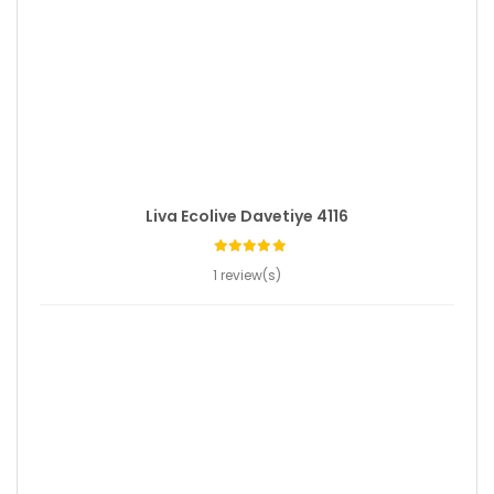
Liva Ecolive Davetiye 4116
1 review(s)