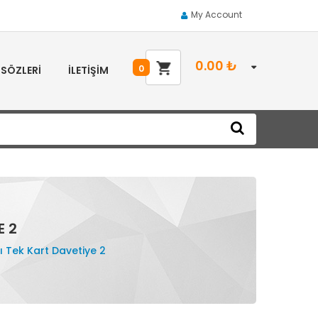
My Account
0.00
₺
0
 SÖZLERI
İLETIŞIM
E 2
lı Tek Kart Davetiye 2