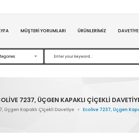
YFA
MÜŞTERI YORUMLARI
ÜRÜNLERIMIZ
DAVETIYE
OLIVE 7237, ÜÇGEN KAPAKLI ÇIÇEKLI DAVETIY
7, Üçgen Kapaklı Çiçekli Davetiye
>
Ecolive 7237, Üçgen Kapa