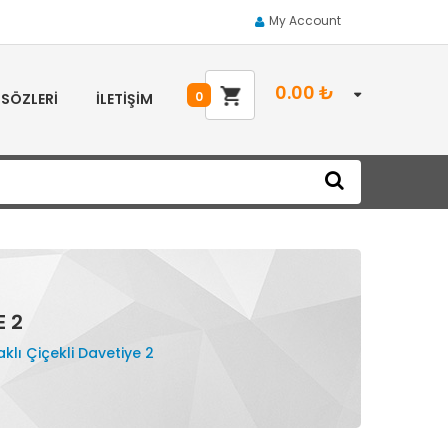
My Account
0.00
₺
0
 SÖZLERI
İLETIŞIM
E 2
klı Çiçekli Davetiye 2