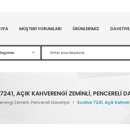
YFA
MÜŞTERI YORUMLARI
ÜRÜNLERIMIZ
DAVETIYE
7241, AÇIK KAHVERENGI ZEMINLI, PENCERELI D
erengi Zeminli, Pencereli Davetiye
>
Ecolive 7241, Açık Kahver