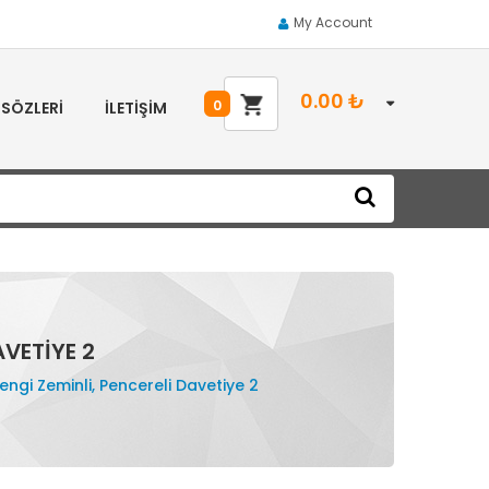
My Account
0.00
₺
0
 SÖZLERI
İLETIŞIM
AVETIYE 2
engi Zeminli, Pencereli Davetiye 2