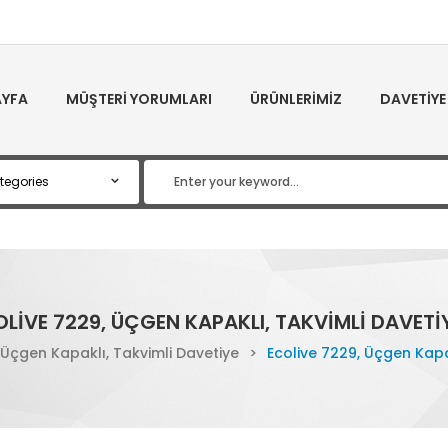
YFA
MÜŞTERI YORUMLARI
ÜRÜNLERIMIZ
DAVETIYE
LIVE 7229, ÜÇGEN KAPAKLI, TAKVIMLI DAVETI
 Üçgen Kapaklı, Takvimli Davetiye
>
Ecolive 7229, Üçgen Kapa