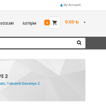
My Account
0.00
₺
0
 SÖZLERI
İLETIŞIM
YE 2
klı, Takvimli Davetiye 2