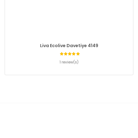
Liva Ecolive Davetiye 4149
1 review(s)