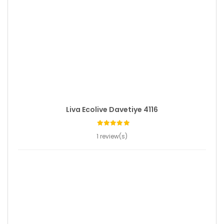
Liva Ecolive Davetiye 4116
1 review(s)