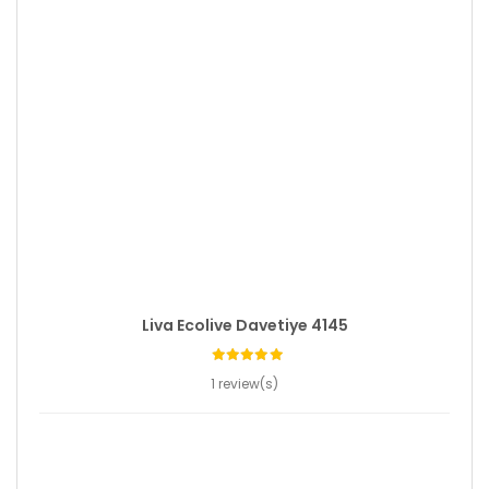
Liva Ecolive Davetiye 4145
1 review(s)