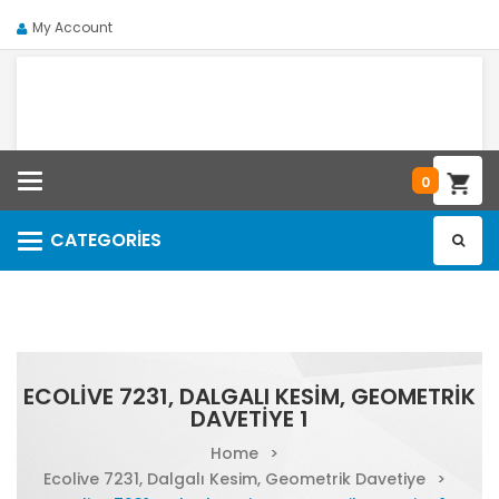
My Account
Categories
0
CATEGORIES
Categories
ECOLIVE 7231, DALGALI KESIM, GEOMETRIK
DAVETIYE 1
Home
>
Ecolive 7231, Dalgalı Kesim, Geometrik Davetiye
>