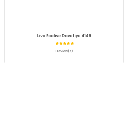
Liva Ecolive Davetiye 4149
1 review(s)