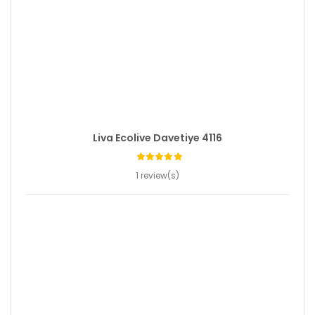
Liva Ecolive Davetiye 4116
1 review(s)