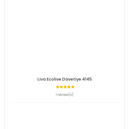
Liva Ecolive Davetiye 4145
1 review(s)