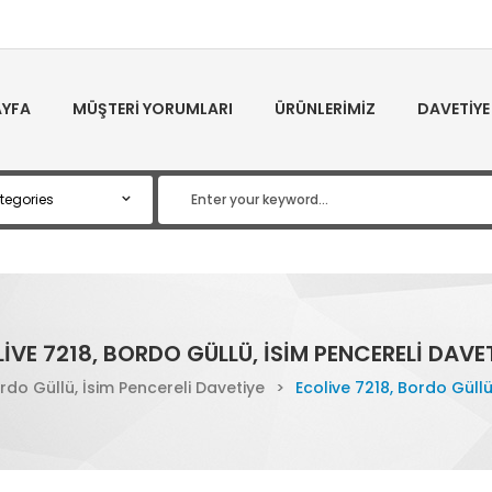
YFA
MÜŞTERI YORUMLARI
ÜRÜNLERIMIZ
DAVETIYE
IVE 7218, BORDO GÜLLÜ, İSIM PENCERELI DAVET
ordo Güllü, İsim Pencereli Davetiye
>
Ecolive 7218, Bordo Güllü