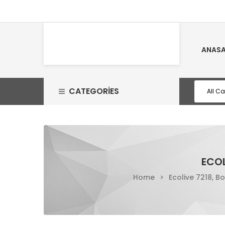
ANASA
CATEGORIES
ECOL
Home
>
Ecolive 7218, B