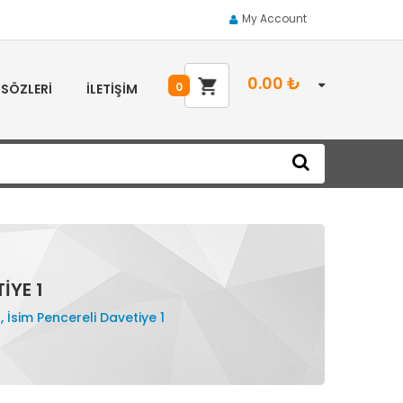
My Account
0.00
₺
0
 SÖZLERI
İLETIŞIM
IYE 1
, İsim Pencereli Davetiye 1