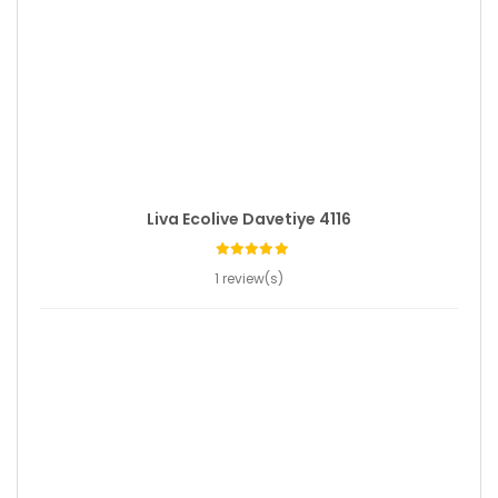
Liva Ecolive Davetiye 4116
1 review(s)