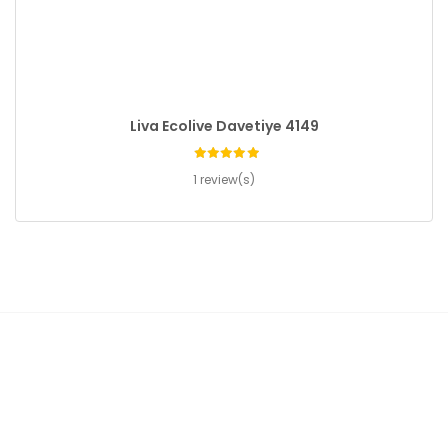
Liva Ecolive Davetiye 4149
1 review(s)