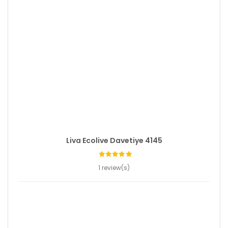
Liva Ecolive Davetiye 4145
1 review(s)