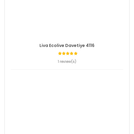
Liva Ecolive Davetiye 4116
1 review(s)