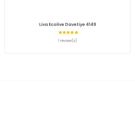
Liva Ecolive Davetiye 4149
1 review(s)