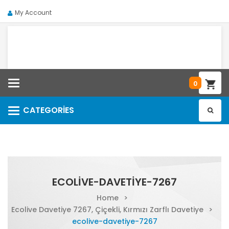
My Account
Categories
0
CATEGORIES
Categories
ECOLIVE-DAVETIYE-7267
Home
>
Ecolive Davetiye 7267, Çiçekli, Kırmızı Zarflı Davetiye
>
ecolive-davetiye-7267