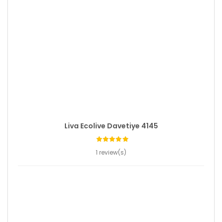
Liva Ecolive Davetiye 4145
1 review(s)