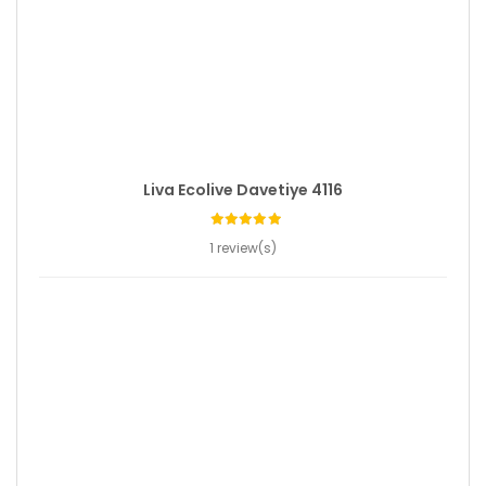
Liva Ecolive Davetiye 4116
1 review(s)