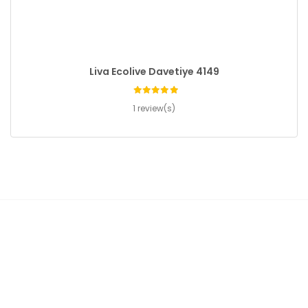
Liva Ecolive Davetiye 4149
1 review(s)