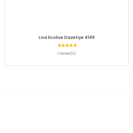
Liva Ecolive Davetiye 4149
1 review(s)