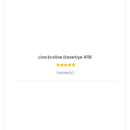
Liva Ecolive Davetiye 4116
1 review(s)