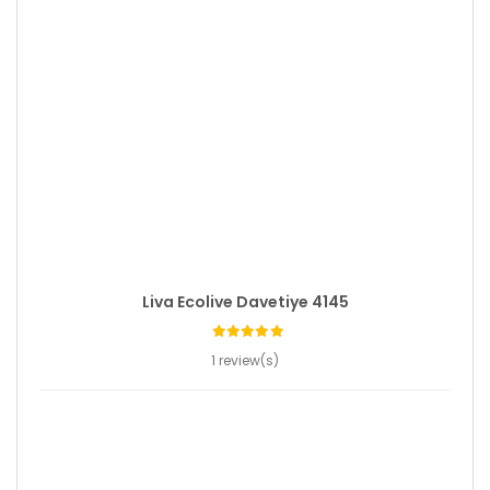
Liva Ecolive Davetiye 4145
1 review(s)