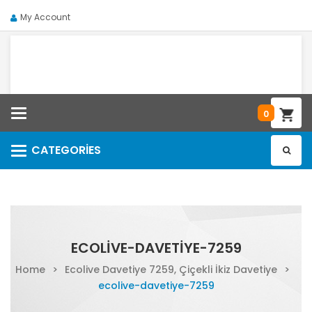
My Account
Categories
0
CATEGORIES
Categories
ECOLIVE-DAVETIYE-7259
Home
>
Ecolive Davetiye 7259, Çiçekli İkiz Davetiye
>
ecolive-davetiye-7259