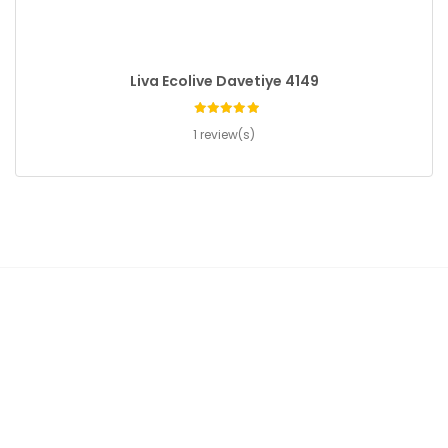
Liva Ecolive Davetiye 4149
1 review(s)