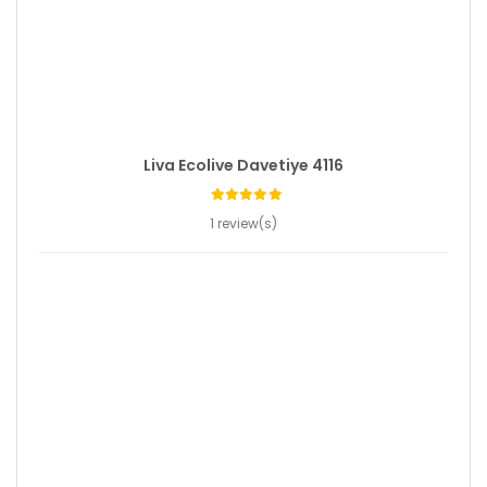
Liva Ecolive Davetiye 4116
1 review(s)