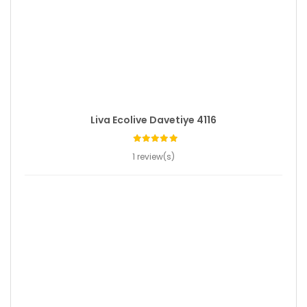
Liva Ecolive Davetiye 4116
1 review(s)