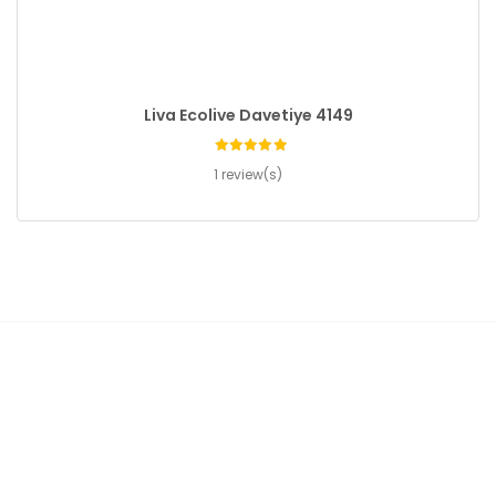
Liva Ecolive Davetiye 4149
1 review(s)