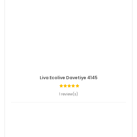
Liva Ecolive Davetiye 4145
1 review(s)