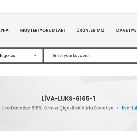
YFA
MÜŞTERI YORUMLARI
ÜRÜNLERIMIZ
DAVETIYE
LIVA-LUKS-6165-1
Liva Davetiye 6165, Kırmızı Çiçekli Mühürlü Davetiye
>
liva-l