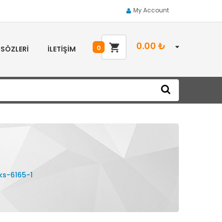
My Account
0.00
₺
0
 SÖZLERI
İLETIŞIM
uks-6165-1