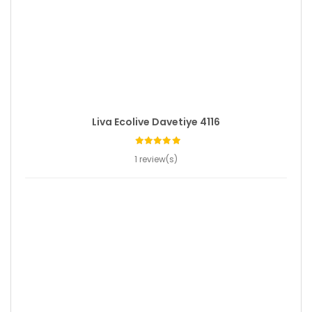
Liva Ecolive Davetiye 4116
1 review(s)