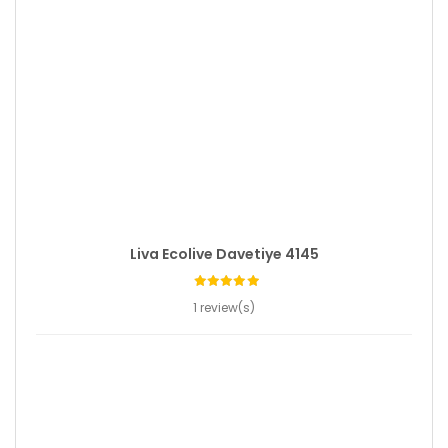
Liva Ecolive Davetiye 4145
1 review(s)