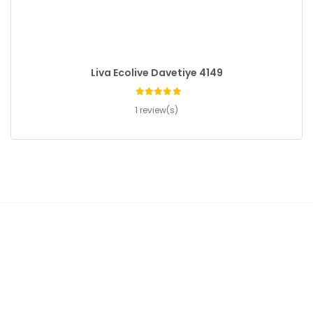
Liva Ecolive Davetiye 4149
1 review(s)