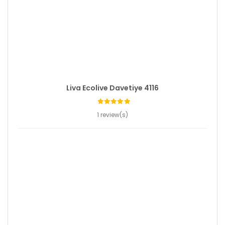
Liva Ecolive Davetiye 4116
1 review(s)