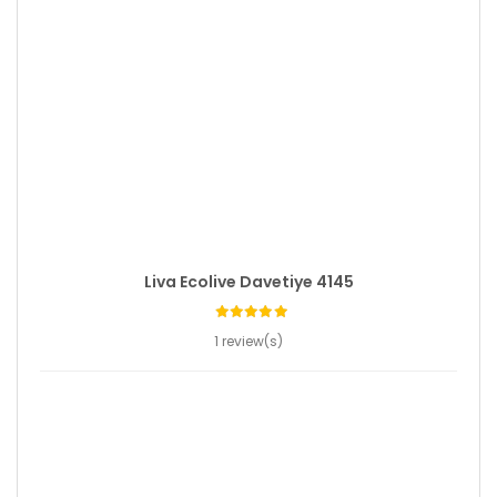
Liva Ecolive Davetiye 4145
1 review(s)