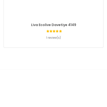
Liva Ecolive Davetiye 4149
1 review(s)