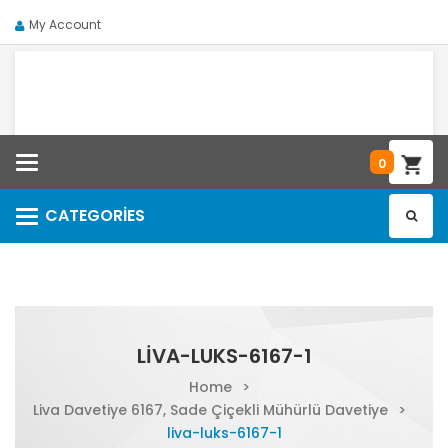
My Account
Categories
0
CATEGORIES
Categories
LIVA-LUKS-6167-1
Home
>
Liva Davetiye 6167, Sade Çiçekli Mühürlü Davetiye
>
liva-luks-6167-1