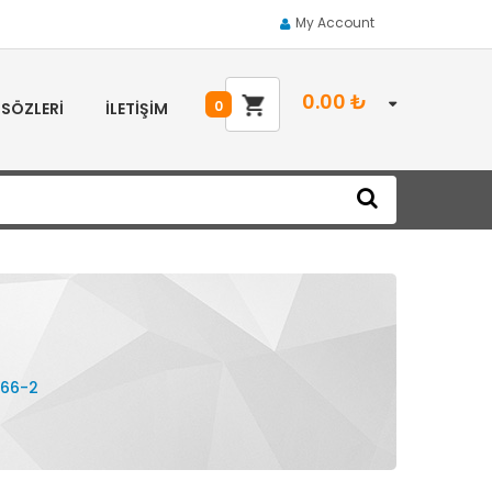
My Account
0.00
₺
0
 SÖZLERI
İLETIŞIM
166-2