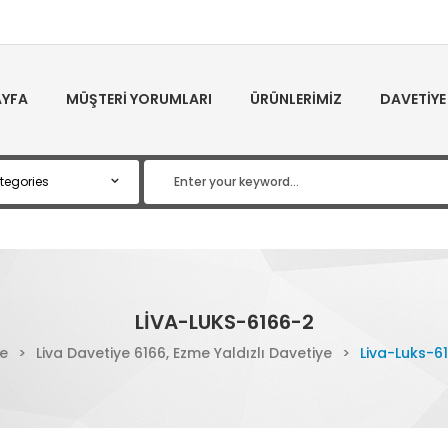
YFA
MÜŞTERI YORUMLARI
ÜRÜNLERIMIZ
DAVETIYE
LIVA-LUKS-6166-2
e
>
Liva Davetiye 6166, Ezme Yaldızlı Davetiye
>
Liva-Luks-6