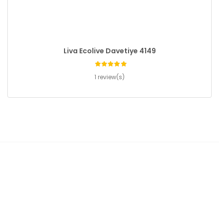
Liva Ecolive Davetiye 4149
1 review(s)