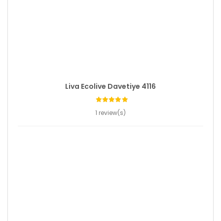
Liva Ecolive Davetiye 4116
1 review(s)