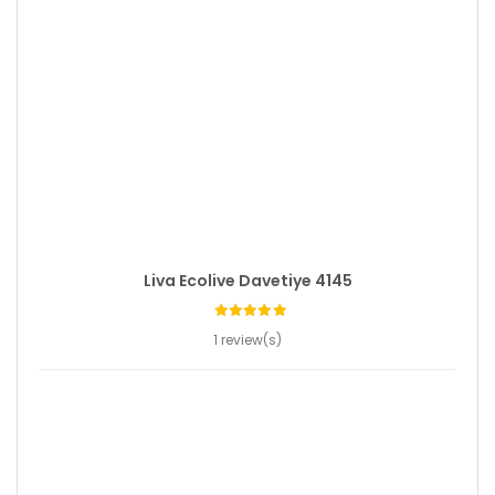
Liva Ecolive Davetiye 4145
1 review(s)