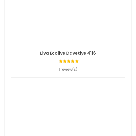
Liva Ecolive Davetiye 4116
1 review(s)