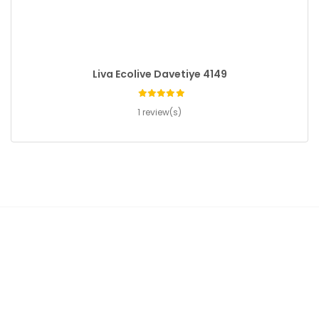
Liva Ecolive Davetiye 4149
1 review(s)