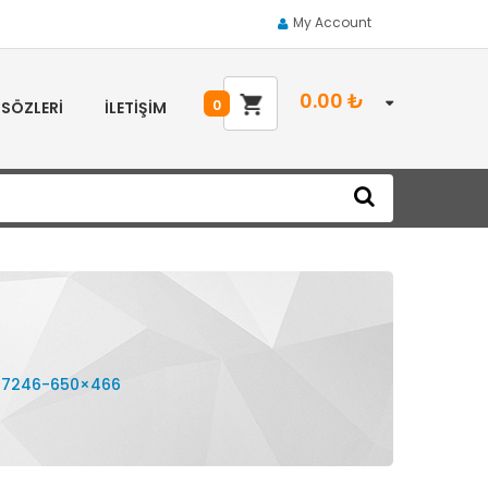
My Account
0.00
₺
0
 SÖZLERI
İLETIŞIM
e-7246-650×466