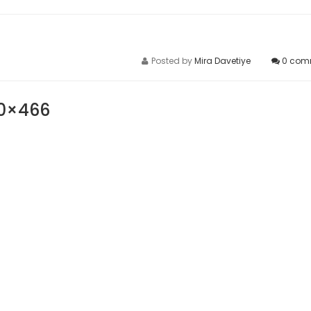
Posted by
Mira Davetiye
0
com
50×466