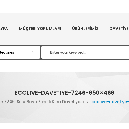
YFA
MÜŞTERI YORUMLARI
ÜRÜNLERIMIZ
DAVETIYE
ECOLIVE-DAVETIYE-7246-650×466
ve 7246, Sulu Boya Efektli Kına Davetiyesi
>
ecolive-davetiy