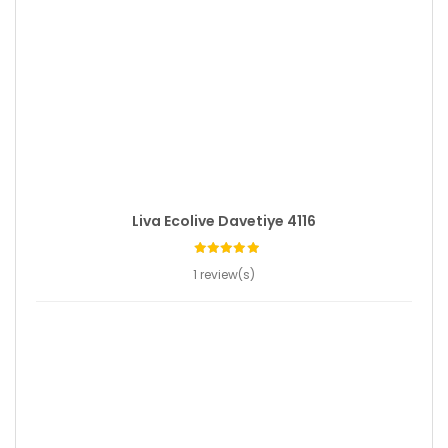
Liva Ecolive Davetiye 4116
1 review(s)