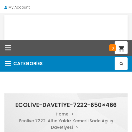
My Account
Categories
0
CATEGORIES
Categories
ECOLIVE-DAVETIYE-7222-650×466
Home
>
Ecolive 7222, Altın Yaldız Kemerli Sade Açılış
Davetiyesi
>