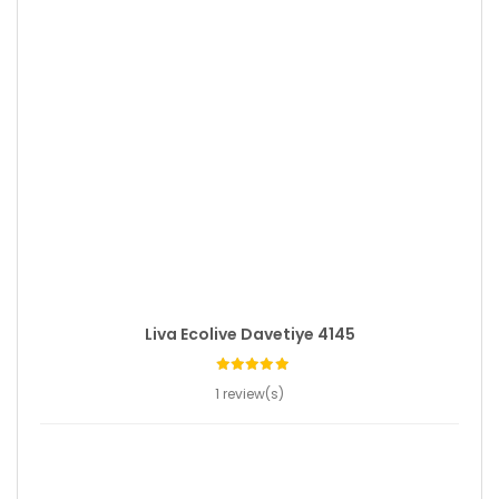
Liva Ecolive Davetiye 4145
1 review(s)