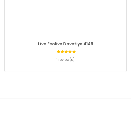
Liva Ecolive Davetiye 4149
1 review(s)