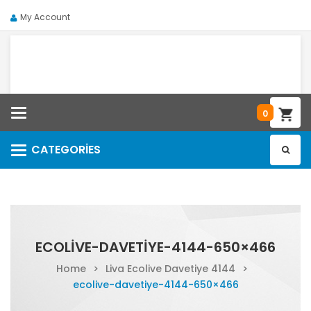
My Account
Categories
0
CATEGORIES
Categories
ECOLIVE-DAVETIYE-4144-650×466
Home
>
Liva Ecolive Davetiye 4144
>
ecolive-davetiye-4144-650×466