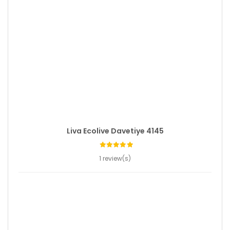
Liva Ecolive Davetiye 4145
1 review(s)