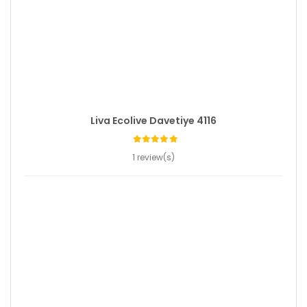
Liva Ecolive Davetiye 4116
1 review(s)