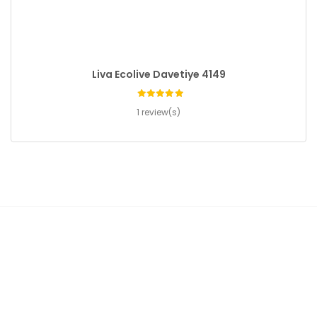
Liva Ecolive Davetiye 4149
1 review(s)