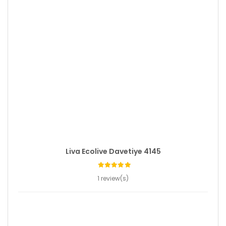
Liva Ecolive Davetiye 4145
1 review(s)