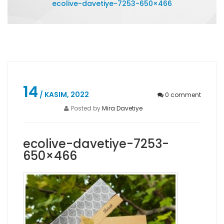
ecolive-davetiye-7253-650×466
14
/ KASIM, 2022
0
comment
Posted by
Mira Davetiye
ecolive-davetiye-7253-
650×466