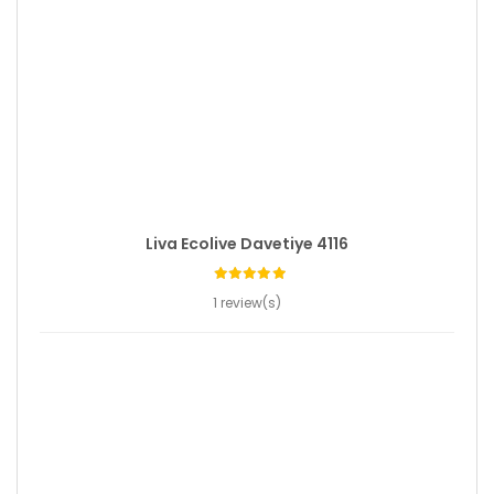
Liva Ecolive Davetiye 4116
1 review(s)