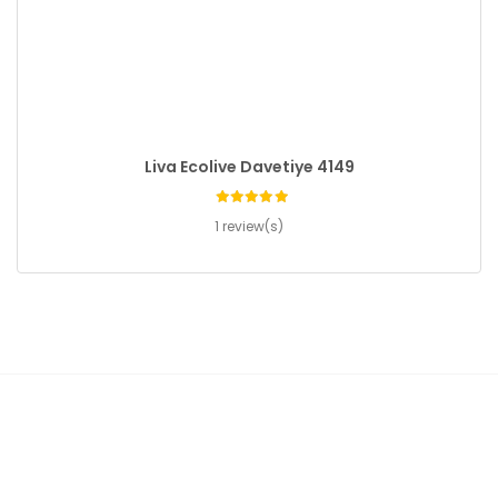
Liva Ecolive Davetiye 4149
1 review(s)