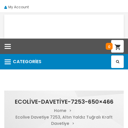
My Account
Categories
0
CATEGORIES
Categories
ECOLIVE-DAVETIYE-7253-650×466
Home
>
Ecolive Davetiye 7253, Altın Yaldız Tuğralı Kraft
Davetiye
>