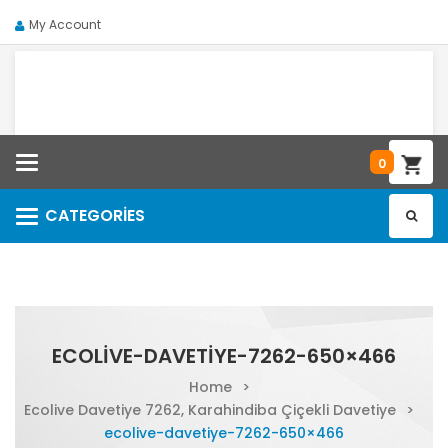
My Account
Categories
0
CATEGORIES
Categories
ECOLIVE-DAVETIYE-7262-650×466
Home
>
Ecolive Davetiye 7262, Karahindiba Çiçekli Davetiye
>
ecolive-davetiye-7262-650×466