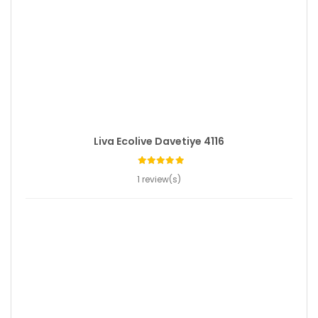
Liva Ecolive Davetiye 4116
1 review(s)