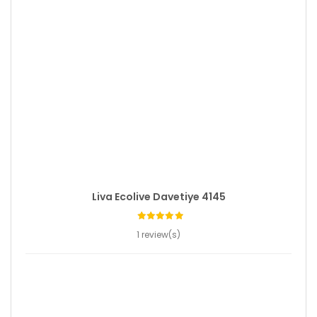
Liva Ecolive Davetiye 4145
1 review(s)