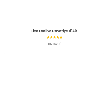
Liva Ecolive Davetiye 4149
1 review(s)