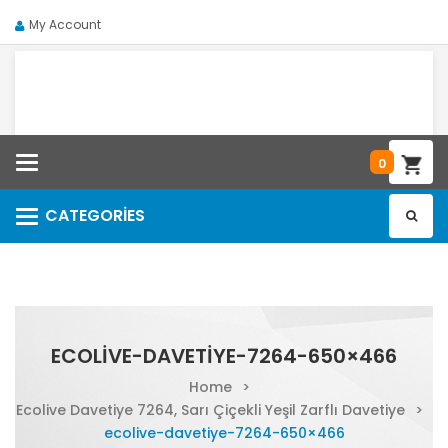
My Account
Categories
0
CATEGORIES
Categories
ECOLIVE-DAVETIYE-7264-650×466
Home
>
Ecolive Davetiye 7264, Sarı Çiçekli Yeşil Zarflı Davetiye
>
ecolive-davetiye-7264-650×466