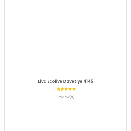
Liva Ecolive Davetiye 4145
1 review(s)