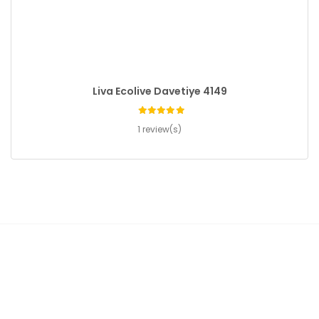
Liva Ecolive Davetiye 4149
1 review(s)