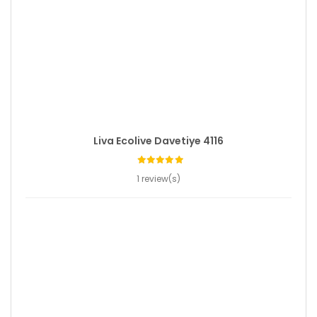
Liva Ecolive Davetiye 4116
1 review(s)