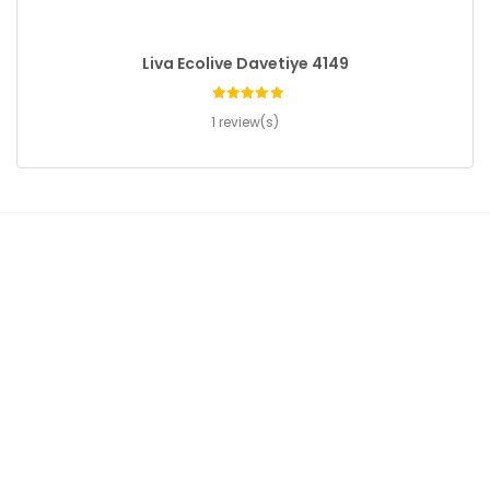
Liva Ecolive Davetiye 4149
1 review(s)