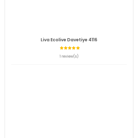
Liva Ecolive Davetiye 4116
1 review(s)