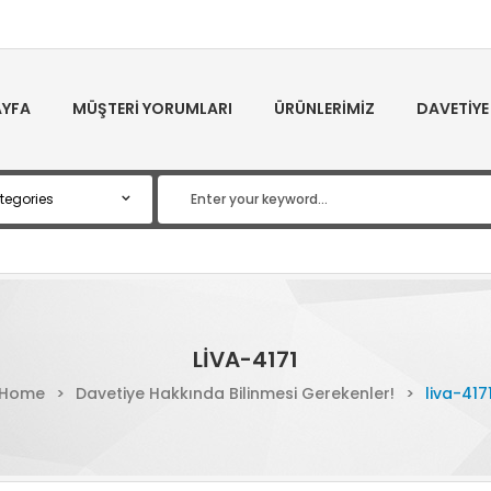
YFA
MÜŞTERI YORUMLARI
ÜRÜNLERIMIZ
DAVETIYE
LIVA-4171
Home
>
Davetiye Hakkında Bilinmesi Gerekenler!
>
liva-417