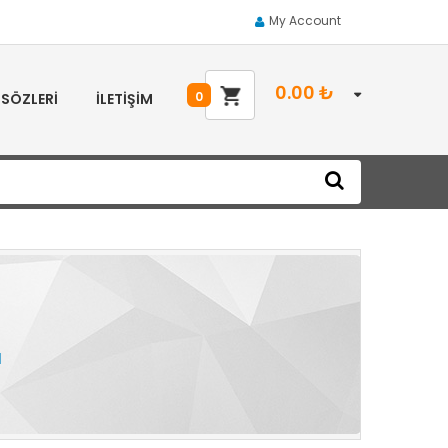
My Account
0.00
₺
0
 SÖZLERI
İLETIŞIM
1