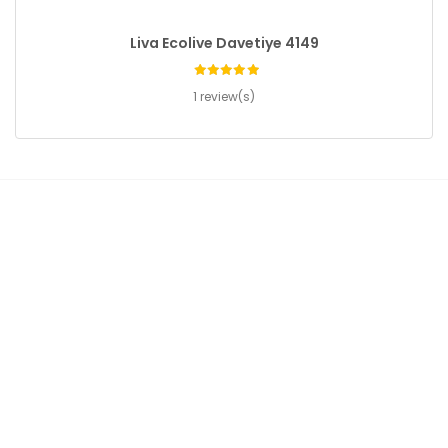
Liva Ecolive Davetiye 4149
1 review(s)