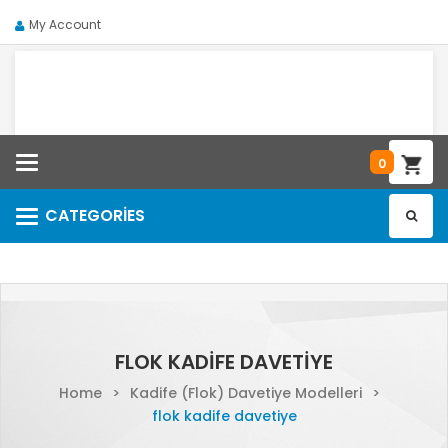
My Account
Categories
0
CATEGORIES
Categories
FLOK KADIFE DAVETIYE
Home
>
Kadife (Flok) Davetiye Modelleri
>
flok kadife davetiye