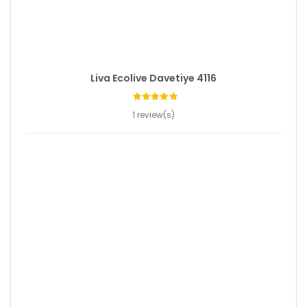
Liva Ecolive Davetiye 4116
1 review(s)