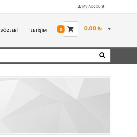
My Account
0.00
₺
0
 SÖZLERI
İLETIŞIM