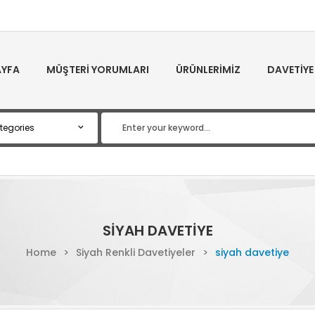
YFA
MÜŞTERI YORUMLARI
ÜRÜNLERIMIZ
DAVETIYE
SIYAH DAVETIYE
Home
>
Siyah Renkli Davetiyeler
>
siyah davetiye