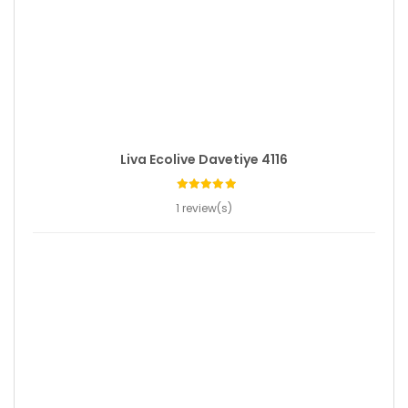
Liva Ecolive Davetiye 4116
1 review(s)