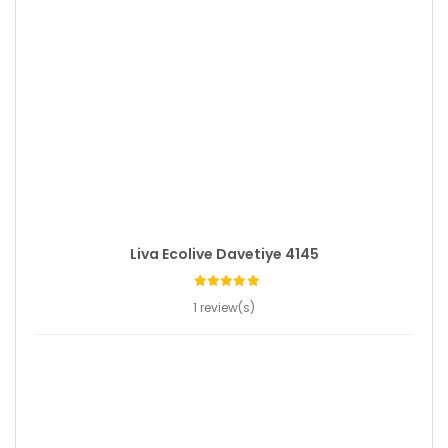
Liva Ecolive Davetiye 4145
1 review(s)