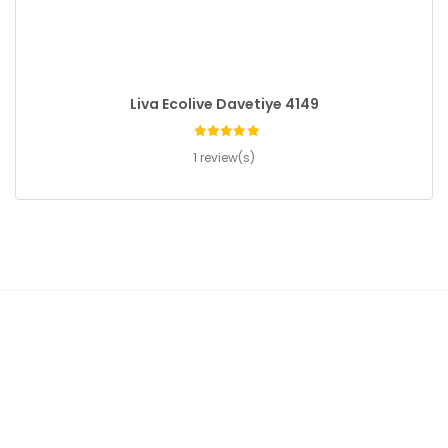
Liva Ecolive Davetiye 4149
1 review(s)