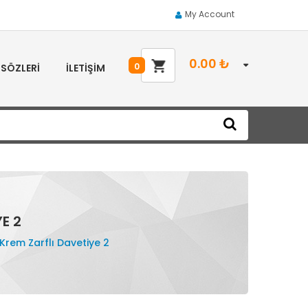
My Account
0.00
₺
0
 SÖZLERI
İLETIŞIM
E 2
 Krem Zarflı Davetiye 2