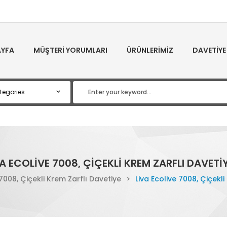
YFA
MÜŞTERI YORUMLARI
ÜRÜNLERIMIZ
DAVETIYE
VA ECOLIVE 7008, ÇIÇEKLI KREM ZARFLI DAVETIY
 7008, Çiçekli Krem Zarflı Davetiye
>
Liva Ecolive 7008, Çiçekli