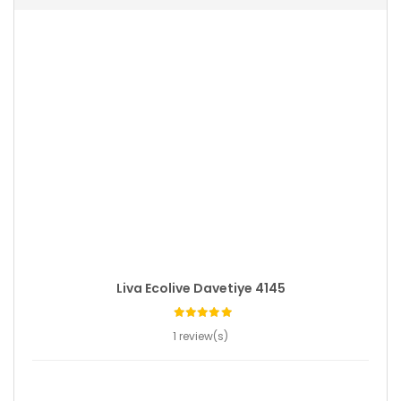
Liva Ecolive Davetiye 4145
1 review(s)