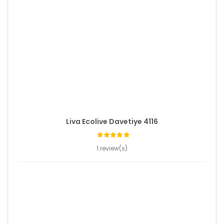
Liva Ecolive Davetiye 4116
1 review(s)