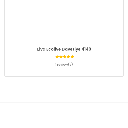
Liva Ecolive Davetiye 4149
1 review(s)