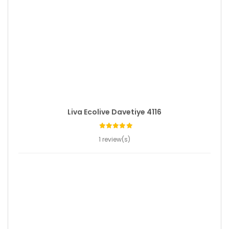
Liva Ecolive Davetiye 4116
1 review(s)