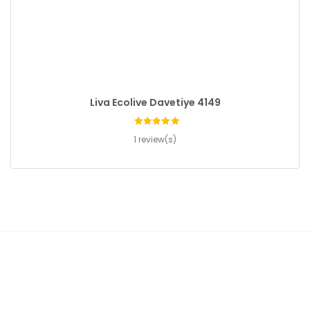
Liva Ecolive Davetiye 4149
1 review(s)