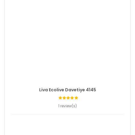
Liva Ecolive Davetiye 4145
1 review(s)