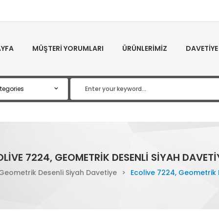
YFA
MÜŞTERI YORUMLARI
ÜRÜNLERIMIZ
DAVETIYE
LIVE 7224, GEOMETRIK DESENLI SIYAH DAVETI
 Geometrik Desenli Siyah Davetiye
>
Ecolive 7224, Geometrik 