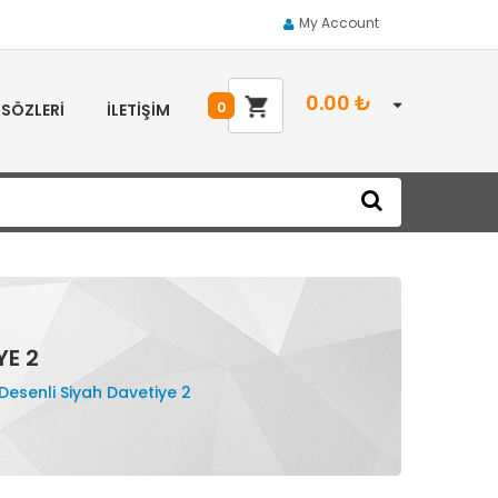
My Account
0.00
₺
0
 SÖZLERI
İLETIŞIM
YE 2
Desenli Siyah Davetiye 2