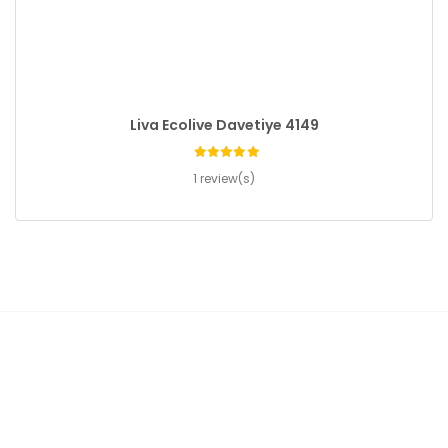
Liva Ecolive Davetiye 4149
1 review(s)