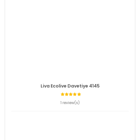
Liva Ecolive Davetiye 4145
1 review(s)