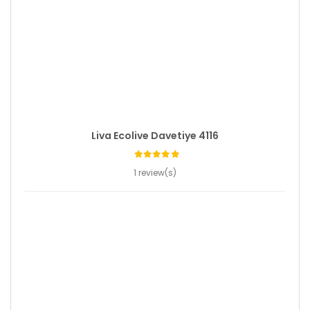
Liva Ecolive Davetiye 4116
1 review(s)