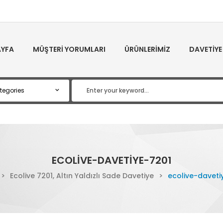
YFA
MÜŞTERI YORUMLARI
ÜRÜNLERIMIZ
DAVETIYE
ECOLIVE-DAVETIYE-7201
>
Ecolive 7201, Altın Yaldızlı Sade Davetiye
>
ecolive-daveti