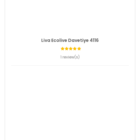
Liva Ecolive Davetiye 4116
1 review(s)