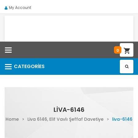
My Account
Categories
0
CATEGORIES
Categories
LIVA-6146
Home
>
Liva 6146, Elif Vavlı Şeffaf Davetiye
>
liva-6146