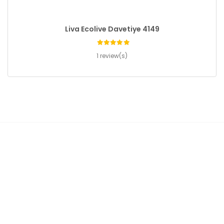
Liva Ecolive Davetiye 4149
1 review(s)