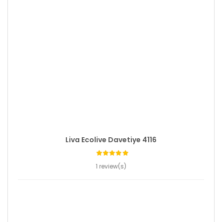
Liva Ecolive Davetiye 4116
1 review(s)