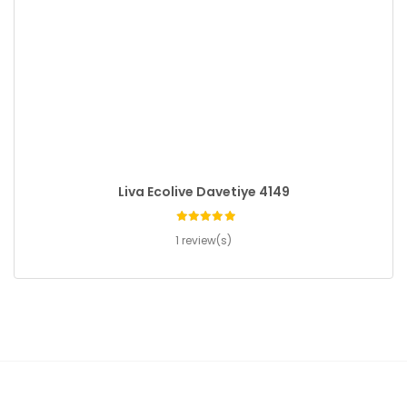
Liva Ecolive Davetiye 4149
1 review(s)