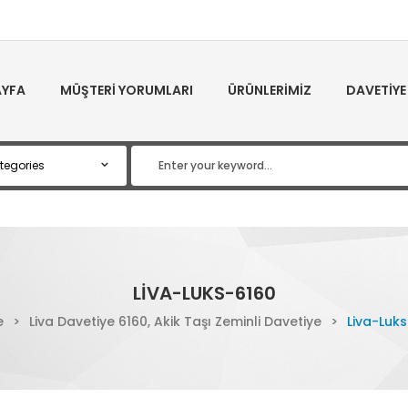
YFA
MÜŞTERI YORUMLARI
ÜRÜNLERIMIZ
DAVETIYE
LIVA-LUKS-6160
e
>
Liva Davetiye 6160, Akik Taşı Zeminli Davetiye
>
Liva-Luk