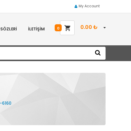
My Account
0.00
₺
0
 SÖZLERI
İLETIŞIM
s-6160