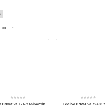
30
e Davetiye 7247; Asimetrik
Ecolive Davetiye 7248; 