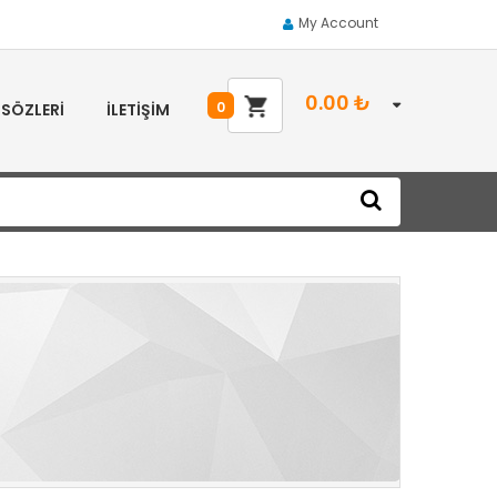
My Account
0.00
₺
0
 SÖZLERI
İLETIŞIM