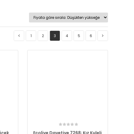
1
2
3
4
5
6
Çiçek
Ecolive Davetiye 7268; Kız Kuleli